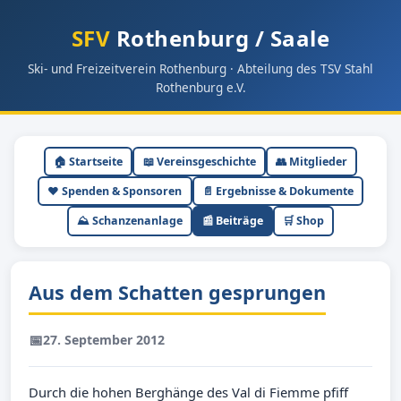
SFV
Rothenburg / Saale
Ski- und Freizeitverein Rothenburg · Abteilung des TSV Stahl
Rothenburg e.V.
🏠 Startseite
📖 Vereinsgeschichte
👥 Mitglieder
❤️ Spenden & Sponsoren
📄 Ergebnisse & Dokumente
⛰ Schanzenanlage
📰 Beiträge
🛒 Shop
Aus dem Schatten gesprungen
📅
27. September 2012
Durch die hohen Berghänge des Val di Fiemme pfiff