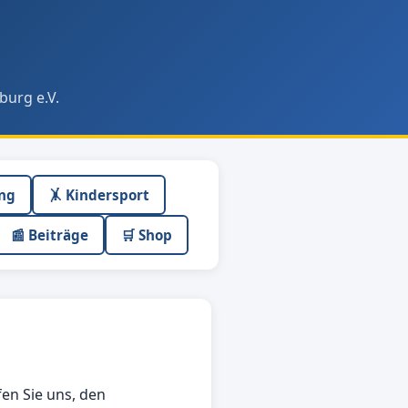
burg e.V.
ing
🤸 Kindersport
📰 Beiträge
🛒 Shop
fen Sie uns, den