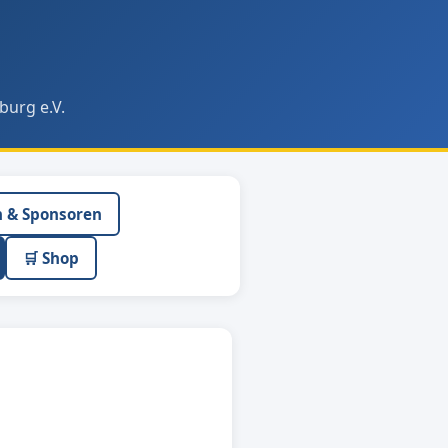
burg e.V.
n & Sponsoren
🛒 Shop