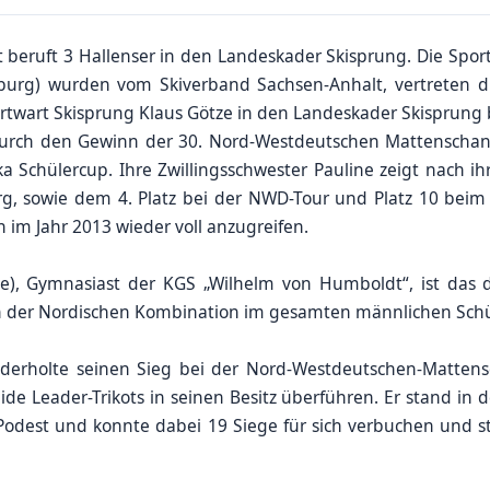
 beruft 3 Hallenser in den Landeskader Skisprung. Die Spor
burg) wurden vom Skiverband Sachsen-Anhalt, vertreten d
twart Skisprung Klaus Götze in den Landeskader Skisprung b
durch den Gewinn der 30. Nord-Westdeutschen Mattenschanz
a Schülercup. Ihre Zwillingsschwester Pauline zeigt nach i
g, sowie dem 4. Platz bei der NWD-Tour und Platz 10 beim
 im Jahr 2013 wieder voll anzugreifen.
de), Gymnasiast der KGS „Wilhelm von Humboldt“, ist das 
n der Nordischen Kombination im gesamten männlichen Schü
iederholte seinen Sieg bei der Nord-Westdeutschen-Matten
de Leader-Trikots in seinen Besitz überführen. Er stand in 
Podest und konnte dabei 19 Siege für sich verbuchen und st