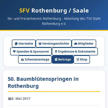
SFV
Rothenburg / Saale
Ski- und Freizeitverein Rothenburg · Abteilung des TSV Stahl
Rothenburg e.V.
🏠 Startseite
📖 Vereinsgeschichte
👥 Mitglieder
❤️ Spenden & Sponsoren
📄 Ergebnisse & Dokumente
⛰ Schanzenanlage
📰 Beiträge
🛒 Shop
50. Baumblütenspringen in
Rothenburg
📅
8. Mai 2017