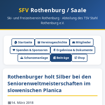
SFV
Rothenburg / Saale
Ski- und Freizeitverein Rothenburg · Abteilung des TSV Stahl
Rothenburg e.V.
🏠 Startseite
📖 Vereinsgeschichte
👥 Mitglieder
❤️ Spenden & Sponsoren
📄 Ergebnisse & Dokumente
⛰ Schanzenanlage
📰 Beiträge
🛒 Shop
Rothenburger holt Silber bei den
Seniorenweltmeisterschaften im
slowenischen Planica
📅
14. März 2018