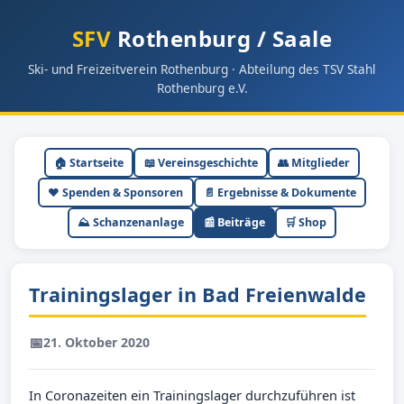
SFV
Rothenburg / Saale
Ski- und Freizeitverein Rothenburg · Abteilung des TSV Stahl
Rothenburg e.V.
🏠 Startseite
📖 Vereinsgeschichte
👥 Mitglieder
❤️ Spenden & Sponsoren
📄 Ergebnisse & Dokumente
⛰ Schanzenanlage
📰 Beiträge
🛒 Shop
Trainingslager in Bad Freienwalde
📅
21. Oktober 2020
In Coronazeiten ein Trainingslager durchzuführen ist