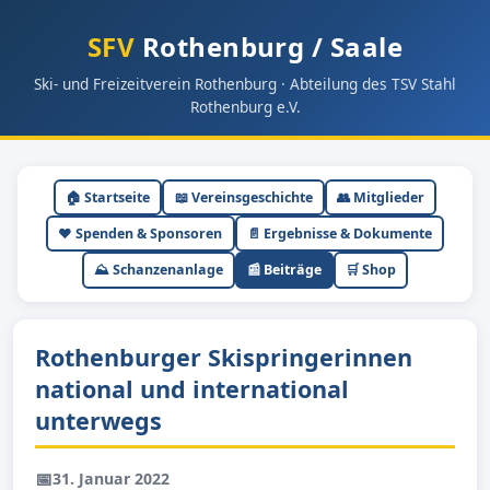
SFV
Rothenburg / Saale
Ski- und Freizeitverein Rothenburg · Abteilung des TSV Stahl
Rothenburg e.V.
🏠 Startseite
📖 Vereinsgeschichte
👥 Mitglieder
❤️ Spenden & Sponsoren
📄 Ergebnisse & Dokumente
⛰ Schanzenanlage
📰 Beiträge
🛒 Shop
Rothenburger Skispringerinnen
national und international
unterwegs
📅
31. Januar 2022