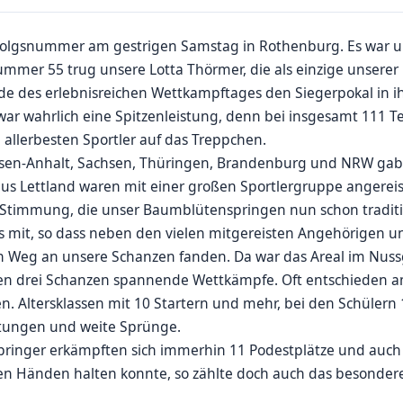
olgsnummer am gestrigen Samstag in Rothenburg. Es war un
mmer 55 trug unsere Lotta Thörmer, die als einzige unsere
 des erlebnisreichen Wettkampftages den Siegerpokal in ihr
ar wahrlich eine Spitzenleistung, denn bei insgesamt 111 T
 allerbesten Sportler auf das Treppchen.
hsen-Anhalt, Sachsen, Thüringen, Brandenburg und NRW gab
s Lettland waren mit einer großen Sportlergruppe angereist
 Stimmung, die unser Baumblütenspringen nun schon traditi
ls mit, so dass neben den vielen mitgereisten Angehörigen u
n Weg an unsere Schanzen fanden. Da war das Areal im Nussg
allen drei Schanzen spannende Wettkämpfe. Oft entschieden
n. Altersklassen mit 10 Startern und mehr, bei den Schülern 
istungen und weite Sprünge.
ringer erkämpften sich immerhin 11 Podestplätze und auch 
en Händen halten konnte, so zählte doch auch das besondere