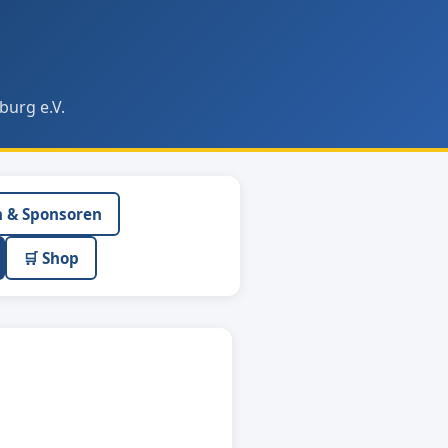
burg e.V.
n & Sponsoren
🛒 Shop