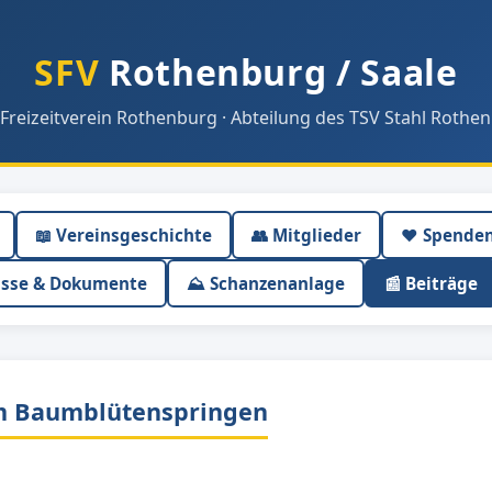
SFV
Rothenburg / Saale
 Freizeitverein Rothenburg · Abteilung des TSV Stahl Rothen
📖 Vereinsgeschichte
👥 Mitglieder
❤️ Spende
isse & Dokumente
⛰ Schanzenanlage
📰 Beiträge
im Baumblütenspringen