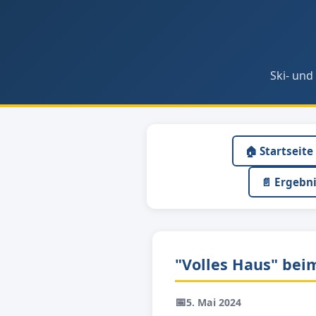
Ski- und
🏠 Startseite
📄 Ergebn
"Volles Haus" be
📅
5. Mai 2024