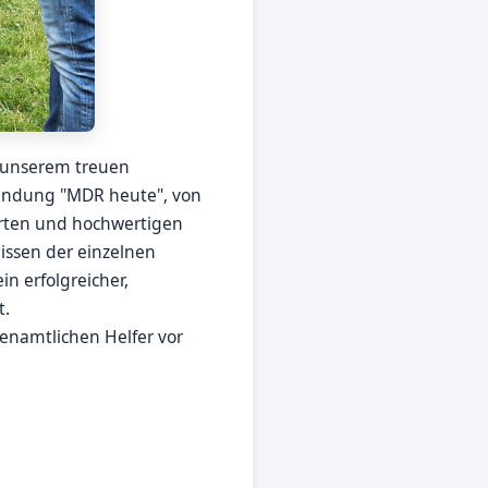
n unserem treuen
endung "MDR heute", von
erten und hochwertigen
issen der einzelnen
n erfolgreicher,
t.
enamtlichen Helfer vor