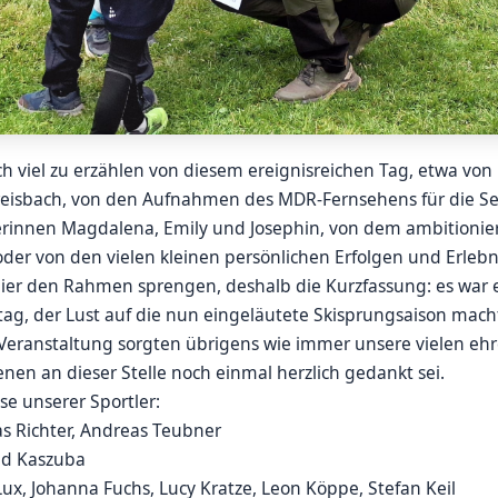
h viel zu erzählen von diesem ereignisreichen Tag, etwa vo
reisbach, von den Aufnahmen des MDR-Fernsehens für die S
erinnen Magdalena, Emily und Josephin, von dem ambitioni
oder von den vielen kleinen persönlichen Erfolgen und Erlebn
hier den Rahmen sprengen, deshalb die Kurzfassung: es war ei
ag, der Lust auf die nun eingeläutete Skisprungsaison mach
 Veranstaltung sorgten übrigens wie immer unsere vielen ehr
nen an dieser Stelle noch einmal herzlich gedankt sei.
se unserer Sportler:
as Richter, Andreas Teubner
vid Kaszuba
Lux, Johanna Fuchs, Lucy Kratze, Leon Köppe, Stefan Keil