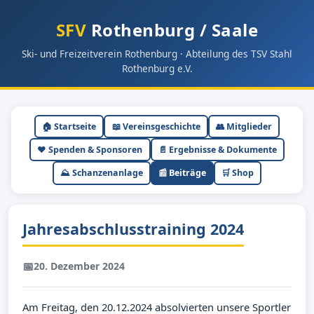
SFV
Rothenburg / Saale
Ski- und Freizeitverein Rothenburg · Abteilung des TSV Stahl
Rothenburg e.V.
🏠 Startseite
📖 Vereinsgeschichte
👥 Mitglieder
❤️ Spenden & Sponsoren
📄 Ergebnisse & Dokumente
⛰ Schanzenanlage
📰 Beiträge
🛒 Shop
Jahresabschlusstraining 2024
📅
20. Dezember 2024
Am Freitag, den 20.12.2024 absolvierten unsere Sportler