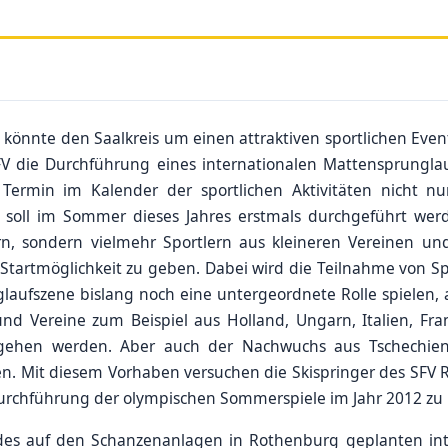
önnte den Saalkreis um einen attraktiven sportlichen Event
FV die Durchführung eines internationalen Mattensprunglau
ermin im Kalender der sportlichen Aktivitäten nicht n
 soll im Sommer dieses Jahres erstmals durchgeführt werd
ern, sondern vielmehr Sportlern aus kleineren Vereinen u
Startmöglichkeit zu geben. Dabei wird die Teilnahme von Spo
laufszene bislang noch eine untergeordnete Rolle spielen, 
nd Vereine zum Beispiel aus Holland, Ungarn, Italien, Fra
rgehen werden. Aber auch der Nachwuchs aus Tschechien 
n. Mit diesem Vorhaben versuchen die Skispringer des SFV
Durchführung der olympischen Sommerspiele im Jahr 2012 zu 
 des auf den Schanzenanlagen in Rothenburg geplanten in