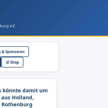
burg e.V.
n & Sponsoren
🛒 Shop
is könnte damit um
 aus Holland,
n Rothenburg