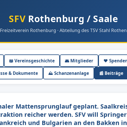
SFV
Rothenburg / Saale
 Freizeitverein Rothenburg · Abteilung des TSV Stahl Rothen
📖 Vereinsgeschichte
👥 Mitglieder
❤️ Spende
isse & Dokumente
⛰ Schanzenanlage
📰 Beiträge
naler Mattensprunglauf geplant. Saalkre
traktion reicher werden. SFV will Springer
Frankreich und Bulgarien an den Bakken i