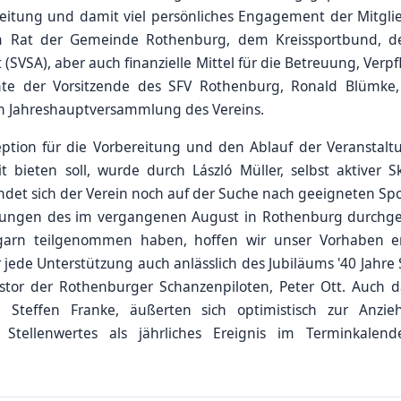
reitung und damit viel persönliches Engagement der Mitglie
 Rat der Gemeinde Rothenburg, dem Kreissportbund, 
(SVSA), aber auch finanzielle Mittel für die Betreuung, Ve
nte der Vorsitzende des SFV Rothenburg, Ronald Blümke
 Jahreshauptversammlung des Vereins.
tion für die Vorbereitung und den Ablauf der Veranstaltun
 bieten soll, wurde durch László Müller, selbst aktiver Sk
ndet sich der Verein noch auf der Suche nach geeigneten S
ungen des im vergangenen August in Rothenburg durchgefü
arn teilgenommen haben, hoffen wir unser Vorhaben erfo
r jede Unterstützung auch anlässlich des Jubiläums '40 Jahre
stor der Rothenburger Schanzenpiloten, Peter Ott. Auch d
Steffen Franke, äußerten sich optimistisch zur Anzie
 Stellenwertes als jährliches Ereignis im Terminkalend