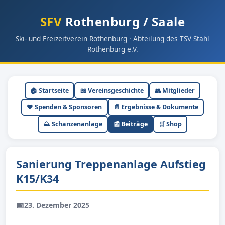
SFV
Rothenburg / Saale
Ski- und Freizeitverein Rothenburg · Abteilung des TSV Stahl
Rothenburg e.V.
🏠 Startseite
📖 Vereinsgeschichte
👥 Mitglieder
❤️ Spenden & Sponsoren
📄 Ergebnisse & Dokumente
⛰ Schanzenanlage
📰 Beiträge
🛒 Shop
Sanierung Treppenanlage Aufstieg
K15/K34
📅
23. Dezember 2025