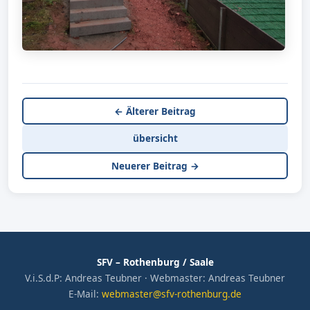
← Älterer Beitrag
übersicht
Neuerer Beitrag →
SFV – Rothenburg / Saale
V.i.S.d.P: Andreas Teubner · Webmaster: Andreas Teubner
E-Mail:
webmaster@sfv-rothenburg.de