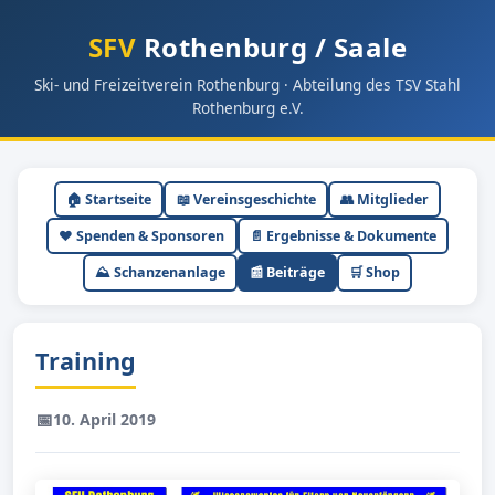
SFV
Rothenburg / Saale
Ski- und Freizeitverein Rothenburg · Abteilung des TSV Stahl
Rothenburg e.V.
🏠 Startseite
📖 Vereinsgeschichte
👥 Mitglieder
❤️ Spenden & Sponsoren
📄 Ergebnisse & Dokumente
⛰ Schanzenanlage
📰 Beiträge
🛒 Shop
Training
📅
10. April 2019