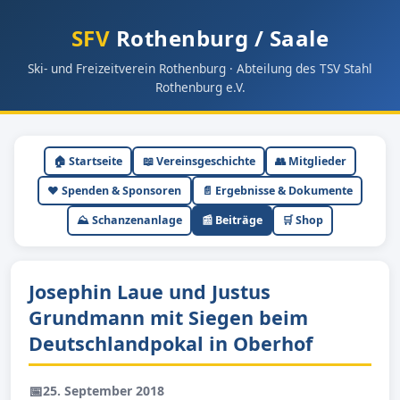
SFV
Rothenburg / Saale
Ski- und Freizeitverein Rothenburg · Abteilung des TSV Stahl
Rothenburg e.V.
🏠 Startseite
📖 Vereinsgeschichte
👥 Mitglieder
❤️ Spenden & Sponsoren
📄 Ergebnisse & Dokumente
⛰ Schanzenanlage
📰 Beiträge
🛒 Shop
Josephin Laue und Justus
Grundmann mit Siegen beim
Deutschlandpokal in Oberhof
📅
25. September 2018