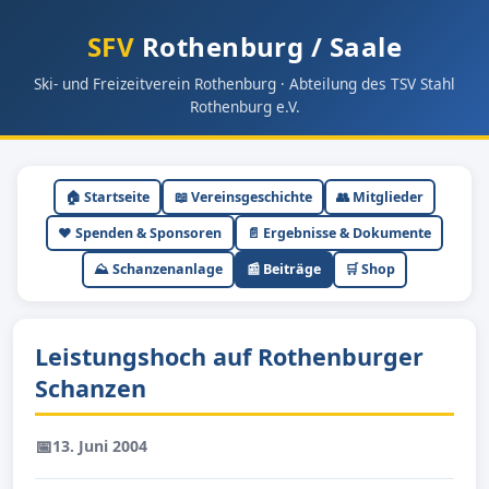
SFV
Rothenburg / Saale
Ski- und Freizeitverein Rothenburg · Abteilung des TSV Stahl
Rothenburg e.V.
🏠 Startseite
📖 Vereinsgeschichte
👥 Mitglieder
❤️ Spenden & Sponsoren
📄 Ergebnisse & Dokumente
⛰ Schanzenanlage
📰 Beiträge
🛒 Shop
Leistungshoch auf Rothenburger
Schanzen
📅
13. Juni 2004