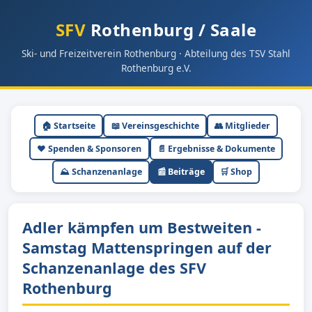
SFV
Rothenburg / Saale
Ski- und Freizeitverein Rothenburg · Abteilung des TSV Stahl
Rothenburg e.V.
🏠 Startseite
📖 Vereinsgeschichte
👥 Mitglieder
❤️ Spenden & Sponsoren
📄 Ergebnisse & Dokumente
⛰ Schanzenanlage
📰 Beiträge
🛒 Shop
Adler kämpfen um Bestweiten -
Samstag Mattenspringen auf der
Schanzenanlage des SFV
Rothenburg