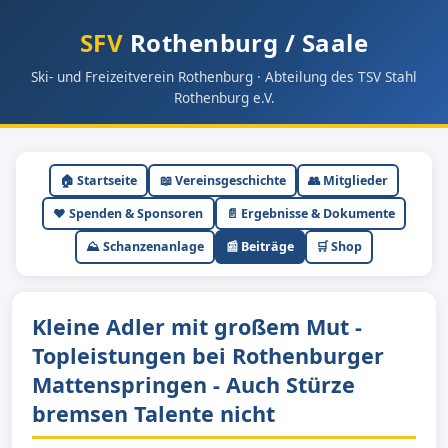
SFV
Rothenburg / Saale
Ski- und Freizeitverein Rothenburg · Abteilung des TSV Stahl
Rothenburg e.V.
🏠 Startseite
📖 Vereinsgeschichte
👥 Mitglieder
❤️ Spenden & Sponsoren
📄 Ergebnisse & Dokumente
⛰ Schanzenanlage
📰 Beiträge
🛒 Shop
Kleine Adler mit großem Mut -
Topleistungen bei Rothenburger
Mattenspringen - Auch Stürze
bremsen Talente nicht