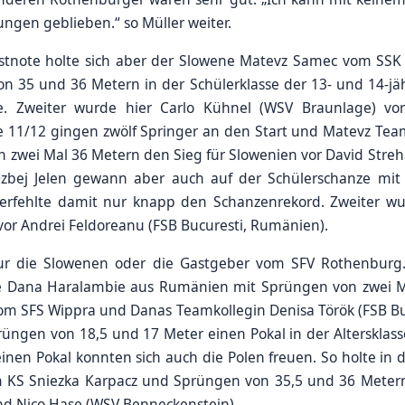
ungen geblieben.“ so Müller weiter.
stnote holte sich aber der Slowene Matevz Samec vom SSK 
 35 und 36 Metern in der Schülerklasse der 13- und 14-jä
te. Zweiter wurde hier Carlo Kühnel (WSV Braunlage) v
se 11/12 gingen zwölf Springer an den Start und Matevz Tea
 zwei Mal 36 Metern den Sieg für Slowenien vor David Strehar
 Ozbej Jelen gewann aber auch auf der Schülerschanze mit
erfehlte damit nur knapp den Schanzenrekord. Zweiter w
or Andrei Feldoreanu (FSB Bucuresti, Rumänien).
nur die Slowenen oder die Gastgeber vom SFV Rothenburg
ge Dana Haralambie aus Rumänien mit Sprüngen von zwei Ma
vom SFS Wippra und Danas Teamkollegin Denisa Török (FSB B
üngen von 18,5 und 17 Meter einen Pokal in der Altersklass
inen Pokal konnten sich auch die Polen freuen. So holte in 
m KS Sniezka Karpacz und Sprüngen von 35,5 und 36 Metern
und Nico Hase (WSV Benneckenstein).