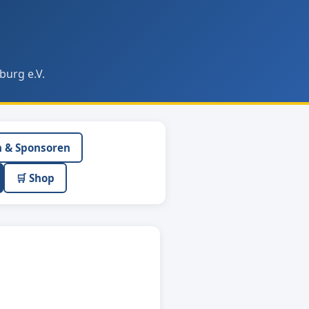
burg e.V.
n & Sponsoren
🛒 Shop