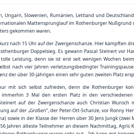
en, Ungarn, Slowenien, Rumänien, Lettland und Deutschlan
ernationalen Mattensprunglauf im Rothenburger Nußgrund d
etters gekommen waren.
kurz nach 15 Uhr auf der Zwergenschanze. Hier kämpften drei
othenburger Doppelsieg. Es gewann Pascal Steinert vor Han
tolle Leistung, denn sie ist erst seit wenigen Wochen beim
 selbst nach vier Jahren verletzungsbedingter Trainingspause
nz der über 30-jährigen einen sehr guten zweiten Platz ers
 nur mit sich selbst zufrieden, denn die Rothenburger ko
immerhin 3 Mal den ersten Platz in den verschiedenen 
teinert auf der Zwergenschanze auch Christian Wunsch 
ng auf der „Großen“, der Peter-Ott-Schanze, vor Ronny Hen
a) sowie in der Klasse der Herren über 30 Jens Jungk (zwei Ma
 56 Jahren älteste Teilnehmer an diesem Nachmittag, Agris 
nderen Rothenburger waren sehr gut. „Ich kann mit keinem