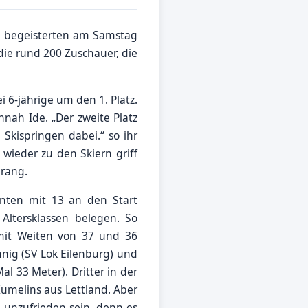
d begeisterten am Samstag
ie rund 200 Zuschauer, die
 6-jährige um den 1. Platz.
nah Ide. „Der zweite Platz
 Skispringen dabei.“ so ihr
 wieder zu den Skiern griff
prang.
nnten mit 13 an den Start
Altersklassen belegen. So
mit Weiten von 37 und 36
nig (SV Lok Eilenburg) und
l 33 Meter). Dritter in der
Kumelins aus Lettland. Aber
 unzufrieden sein, denn es