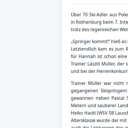
Über 70 Ski-Adler aus Pol
in Rothenburg beim 7. Int
trotz des regenreichen W
„Springer kommt!“ hieß es 
Letztendlich kam es zum R
für Hannah ist schon eine 
Trainer László Müller, der
und bei der Herrenkonkurre
Trainer Müller war nicht
gegangenen Skispringern 
gewannen neben Pascal S
Metern und sauberer Landu
Heiko Hackl (WSV 08 Lausch
Altersklasse wurde der mit
auch die Leistungen der a