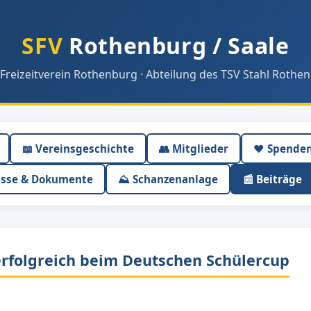
SFV
Rothenburg / Saale
 Freizeitverein Rothenburg · Abteilung des TSV Stahl Rothen
📖 Vereinsgeschichte
👥 Mitglieder
❤️ Spende
isse & Dokumente
⛰ Schanzenanlage
📰 Beiträge
erfolgreich beim Deutschen Schülercup