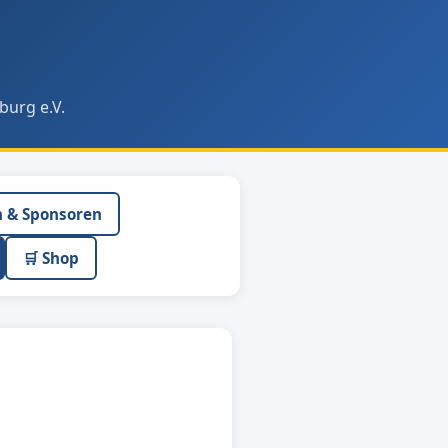
burg e.V.
n & Sponsoren
🛒 Shop