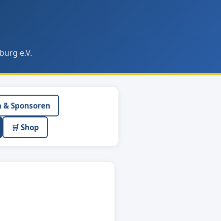
burg e.V.
n & Sponsoren
🛒 Shop