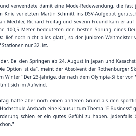
r und verwendete damit eine Mode-Redewendung, die fast je
Knie verletzten Martin Schmitt ins DSV-Aufgebot gerutscht
n Mechler, Richard Freitag und Severin Freund kam er auf Pl
ne 100,5 Meter bedeuteten den besten Sprung eines Deut
Da lief noch nicht alles glatt", so der Junioren-Weltmeist
 Stationen nur 32. ist.
er. Bei den Springen ab 24. August in Japan und Kasachsta
e Option ist da", meint der Absolvent der Rothenburger Ski
m Winter." Der 23-Jährige, der nach dem Olympia-Silber von 
fühlt sich im Aufwind.
ag hatte aber noch einen anderen Grund als den sportlic
ochschule Ansbach eine Klausur zum Thema "E-Business" ge
rderung schien er ein gutes Gefühl zu haben. Jedenfalls 
schon."