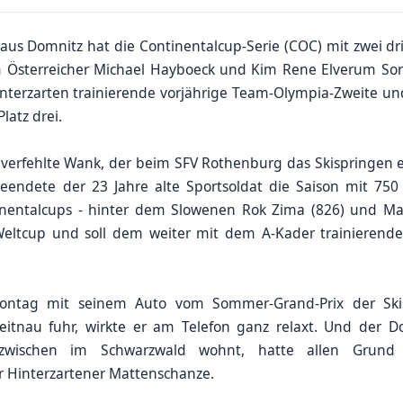
aus Domnitz hat die Continentalcup-Serie (COC) mit zwei dri
m Österreicher Michael Hayboeck und Kim Rene Elverum Sor
Hinterzarten trainierende vorjährige Team-Olympia-Zweite u
latz drei.
 verfehlte Wank, der beim SFV Rothenburg das Skispringen e
eendete der 23 Jahre alte Sportsoldat die Saison mit 750 
entalcups - hinter dem Slowenen Rok Zima (826) und Mar
B-Weltcup und soll dem weiter mit dem A-Kader trainiere
ntag mit seinem Auto vom Sommer-Grand-Prix der Skisp
tnau fuhr, wirkte er am Telefon ganz relaxt. Und der D
nzwischen im Schwarzwald wohnt, hatte allen Grund
r Hinterzartener Mattenschanze.